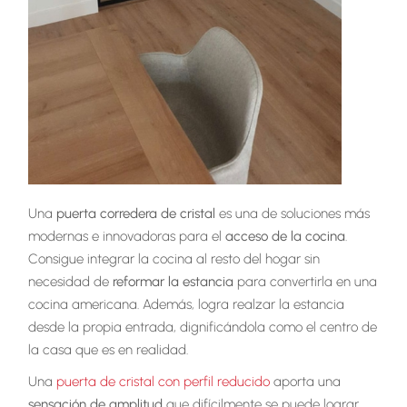
Una
puerta corredera de cristal
es una de soluciones más
modernas e innovadoras para el
acceso de la cocina
.
Consigue integrar la cocina al resto del hogar sin
necesidad de
reformar la estancia
para convertirla en una
cocina americana. Además, logra realzar la estancia
desde la propia entrada, dignificándola como el centro de
la casa que es en realidad.
Una
puerta de cristal con perfil reducido
aporta una
sensación de amplitud
que difícilmente se puede lograr