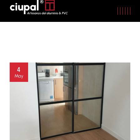
4
May