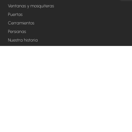
Ventanas y mosquiteras
Puertas
Cerramientos
Persianas
Nuestra historia
Noticias
VER PROYECTOS
© 2025
Aluminios Ciupal
. Todos los derechos reservados