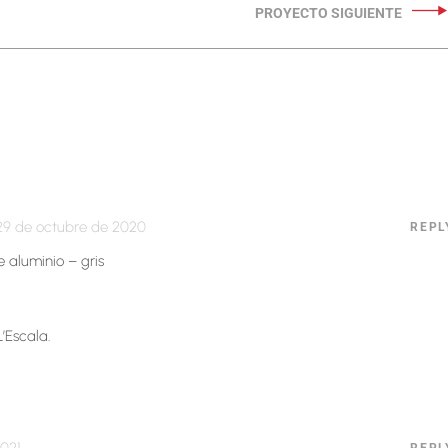
29 de octubre de 2020
REPL
 aluminio – gris
’Escala.
REPL