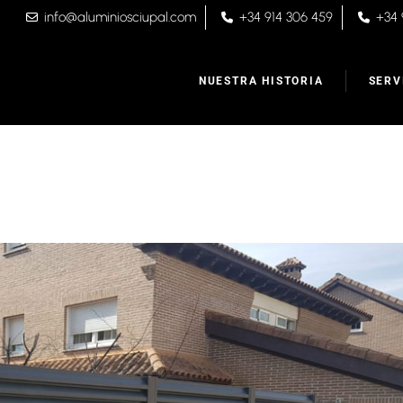
info@aluminiosciupal.com
+34 914 306 459
+34 
NUESTRA HISTORIA
SERV
Sobre nosotros
Alumi
Nuestro recorrido
Venta
Por qué Ciupal
Puert
Como trabajamos
Cerra
Persi