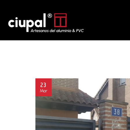
Sobre nosotros
Aluminio y PVC
Nuestro recorrido
Ventanas y mosquiteras
Por qué Ciupal
Puertas
Como trabajamos
Cerramientos
Persianas
23
Mar