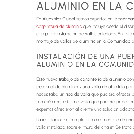
ALUMINIO EN LA 
En
Aluminios Ciupal
somos expertos en la
fabrica
carpintería de aluminio
que incluye desde el dise
completa
instalación de vallas exteriores
. En est
montaje de vallas de aluminio en la Comunidad 
INSTALACIÓN DE UNA PUE
ALUMINIO EN LA COMUNI
Este nuevo
trabajo de carpintería de aluminio
cons
peatonal de
aluminio
y una
valla de aluminio
para
necesitaba un
tipo de valla
que pudiera ofrecer pr
también requería una
valla
que pudiera proteger l
expertos ofrecieron al cliente una solución adapt
La instalación se completa con el
montaje de una 
valla instalada sobre el muro del chalet. Se trat