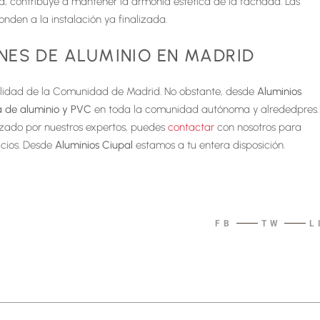
da, contribuye a mantener la armonía estética de la fachada. Las
den a la instalación ya finalizada.
NES DE ALUMINIO EN MADRID
alidad de la Comunidad de Madrid. No obstante, desde
Aluminios
a de aluminio y PVC
en toda la comunidad autónoma y alrededpres.
lizado por nuestros expertos, puedes
contactar
con nosotros para
icios. Desde
Aluminios Ciupal
estamos a tu entera disposición.
FB
TW
L