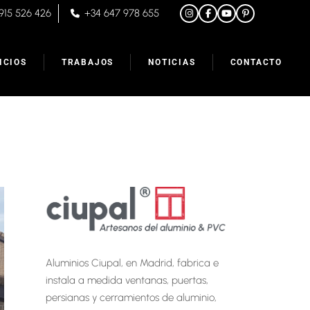
915 526 426
+34 647 978 655
ICIOS
TRABAJOS
NOTICIAS
CONTACTO
nio y PVC
nas y mosquiteras
as
mientos
anas
Aluminios Ciupal, en Madrid, fabrica e
instala a medida ventanas, puertas,
persianas y cerramientos de aluminio,